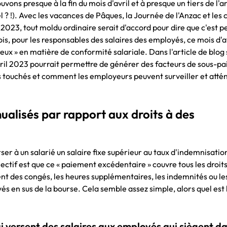
vons presque à la fin du mois d'avril et à presque un tiers de l'a
? !). Avec les vacances de Pâques, la Journée de l'Anzac et les 
2023, tout moldu ordinaire serait d'accord pour dire que c'est p
ois, pour les responsables des salaires des employés, ce mois d'av
eux » en matière de conformité salariale. Dans l'article de blog 
vril 2023 pourrait permettre de générer des facteurs de sous-p
lus touchés et comment les employeurs peuvent surveiller et atté
ualisés par rapport aux droits à des
r à un salarié un salaire fixe supérieur au taux d'indemnisatio
ectif est que ce « paiement excédentaire » couvre tous les droit
 des congés, les heures supplémentaires, les indemnités ou le
ayés en sus de la bourse. Cela semble assez simple, alors quel est 
 versent des salaires aux employés qui siègent da