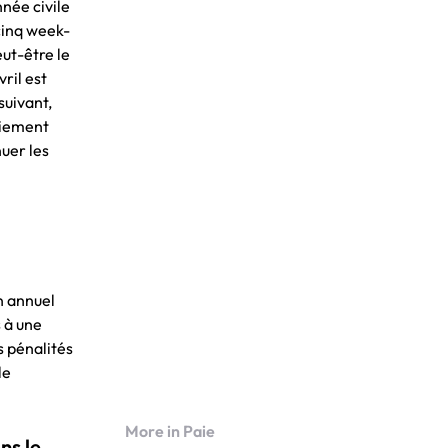
nnée civile
cinq week-
eut-être le
ril est
suivant,
aiement
nuer les
n annuel
s à une
s pénalités
le
More in Paie
ns le