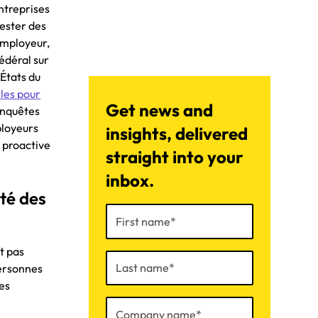
entreprises
rester des
'employeur,
fédéral sur
 États du
lles pour
Get news and
enquêtes
ployeurs
insights, delivered
 proactive
straight into your
inbox.
té des
t pas
personnes
des