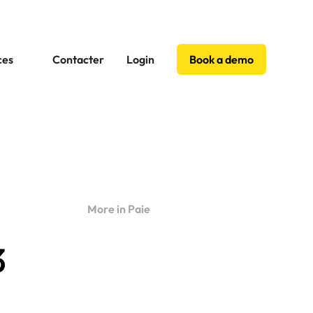
ces
Contacter
Login
Book a demo
More in Paie
3