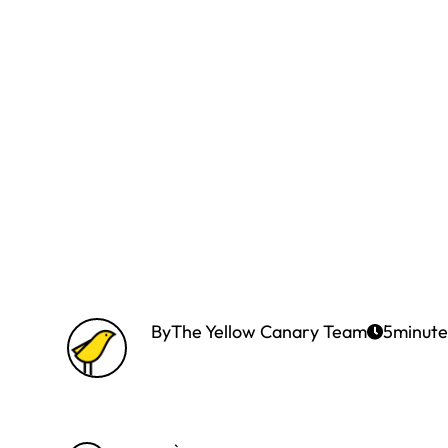
By
The Yellow Canary Team
5
minute