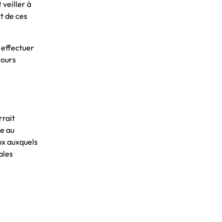
veiller à
t de ces
 effectuer
jours
rrait
te au
aux auxquels
ales
s