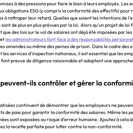
umises à des pressions pour faire le bien à leurs employés. Les 
ux obligations ESG (y compris la conformité des effectifs) pour 
s à rattraper leur retard. Quelles que soient les intentions de l
nt de plus en plus prévues par la loi. Alors qu'un projet de loi 
 que des lois sur le vol de salaires ont déjà été imposées par les
 et
les administrateurs font face à des responsabilités personne
e des amendes ou même des peines de prison. Dans le cadre des 
 les services d'inspection nationaux, il est essentiel que les em
s font preuve de diligence raisonnable et adoptent une approche
euvent-ils contrôler et gérer la conformi
atisées continuent de démontrer que les employeurs ne peuven
its de paie pour garantir la conformité des salaires. Même les 
ormées sont exposées au risque d'erreur humaine. Ajoutez à cela 
z la recette parfaite pour lutter contre la non-conformité.