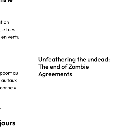
ation
, et ces
 en vertu
Unfeathering the undead:
The end of Zombie
apport au
Agreements
 au taux
icorne »
.
jours