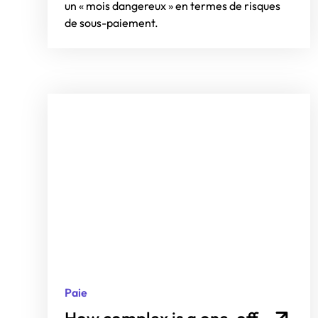
un « mois dangereux » en termes de risques
de sous-paiement.
Paie
How complex is a one-off