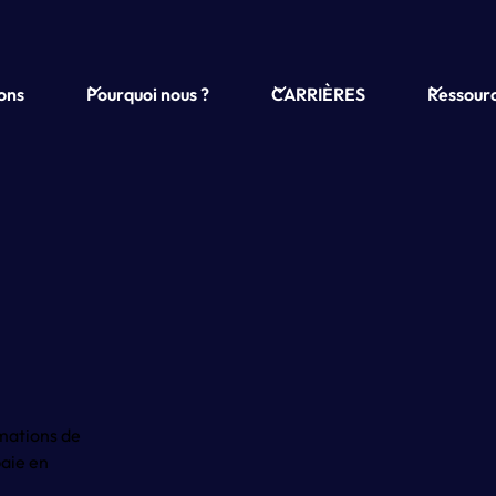
ions
Pourquoi nous ?
CARRIÈRES
Ressour
rmations de
paie en