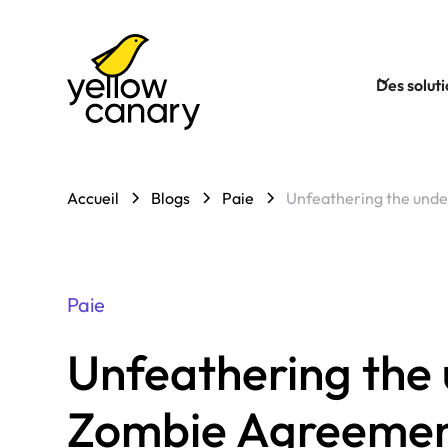
Des solut
Accueil
Blogs
Paie
Unfeathering the und
Paie
Unfeathering the
Zombie Agreeme