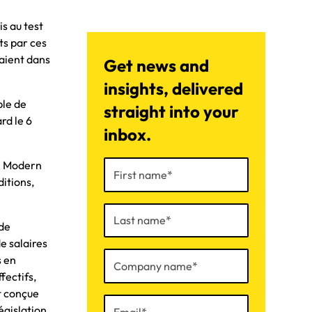
s au test
ts par ces
raient dans
Get news and
insights, delivered
ble de
straight into your
rd le 6
inbox.
un Modern
itions,
 de
e salaires
s en
fectifs,
st conçue
égislation