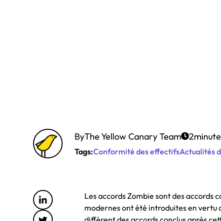
By
The Yellow Canary Team
2
minute
Tags:
Conformité des effectifs
Actualités d
Les accords Zombie sont des accords co
modernes ont été introduites en vertu 
diffèrent des accords conclus après cet