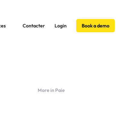
ces
Contacter
Login
Book a demo
More in Paie