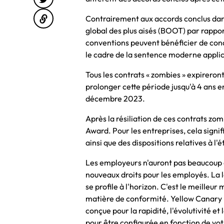
Contrairement aux accords conclus dans 
global des plus aisés (BOOT) par rappo
conventions peuvent bénéficier de cond
le cadre de la sentence moderne appli
Tous les contrats « zombies » expirero
prolonger cette période jusqu'à 4 ans 
décembre 2023.
Après la résiliation de ces contrats z
Award. Pour les entreprises, cela signi
ainsi que des dispositions relatives à l
Les employeurs n'auront pas beaucoup 
nouveaux droits pour les employés. La l
se profile à l'horizon. C'est le meille
matière de conformité. Yellow Canary p
conçue pour la rapidité, l'évolutivité e
pour être configurée en fonction de vot