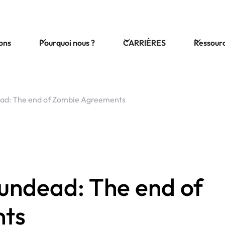
ions
Pourquoi nous ?
CARRIÈRES
Ressour
ead: The end of Zombie Agreements
 undead: The end of
nts