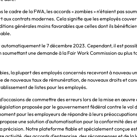
le cadre de la FWA, les accords « zombies » n'étaient pas soumi
rt aux contrats modernes. Cela signifie que les employés couver
itions générales moins favorables que celles dont ils bénéficie
cable.
nt automatiquement le 7 décembre 2023. Cependant, il est possi
en soumettant une demande à la Fair Work Commission au plus ta
ombies, la plupart des employés concernés recevront à nouveau 
fie de nouveaux taux de rémunération, de nouveaux droits et cond
'établissement de listes pour les employés.
d'occasions de commettre des erreurs lors de la mise en œuvre
égislation proposée par le gouvernement fédéral contre le vol d
ur moment pour les employeurs de répondre à leurs préoccupation
ropose une solution d'automatisation pour la conformité des ef
t la précision. Notre plateforme fiable et spécialement conçue e
re activité, des accords d'entreprise, des récompenses et de la l