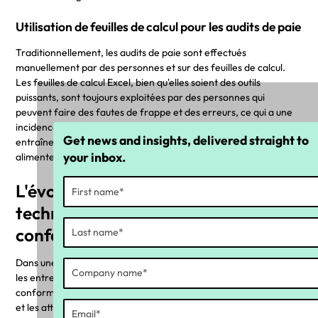
Utilisation de feuilles de calcul pour les audits de paie
Traditionnellement, les audits de paie sont effectués
manuellement par des personnes et sur des feuilles de calcul.
Les feuilles de calcul Excel, bien qu'elles soient des outils
puissants, sont toujours exploitées par des personnes qui
peuvent faire des fautes de frappe et des erreurs, ce qui a une
incidence sur la précision des formules. Paradoxalement, cela
Get news and insights, delivered straight to
entraîne un risque futur de sous-paiement et peut souvent
your inbox.
alimenter le problème principal.
L'évolution des attentes : adopter la
technologie au service de la
conformité
Dans une nouvelle ère d'application de la conformité salariale,
les entreprises redéfinissent leur approche en matière de
conformité. La technologie est aujourd'hui plus fiable que jamais
et les attentes des entreprises évoluent en conséquence. Les