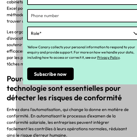
cabinets d'avocats, qui se sont toujours appuyés sur les feuilles
Excel pour les révisions salariales, reconnaissent les limites des
méthodes manuelles et se tournent vers l'automatisation pour
trouver une solution plus efficace et plus précise.
Les organisations qui peuvent faire appel à des cabinets
d'avocats ou à des sociétés de services professionnels pour
soutenir les révisions salariales attendent des solutions plus
Yellow Canary collects your personal information to respond to your
efficaces et ne veulent plus payer pour les heures enregistrées
enquiry and provide support. For more on how we handle your data,
par les personnes qui consacrent inutilement du temps à des
including how to access or correct it, see our
Privacy Policy
.
tâches manuelles.
Pourquoi l'automatisation et la
technologie sont essentielles pour
détecter les risques de conformité
Entrez dans l'automatisation, qui change la donne en matière de
conformité. En automatisant le processus d'examen de la
conformité salariale, les entreprises peuvent intégrer
facilement les contrôles à leurs opérations normales, réduisant
ainsi le risque d'erreur humaine.