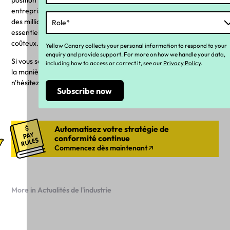
entreprises utilisent même cette technologie au lieu d'investir
des millions dans un nouveau logiciel de paie, qui utilise
essentiellement un système de paie double indépendant et peu
coûteux.
Yellow Canary collects your personal information to respond to your
enquiry and provide support. For more on how we handle your data,
Si vous souhaitez en savoir plus sur Always On Compliance et sur
including how to access or correct it, see our
Privacy Policy
.
la manière dont elle pourrait convenir à votre entreprise,
n'hésitez pas à
entrer en contact
.
Automatisez votre stratégie de
conformité continue
Commencez dès maintenant
More in Actualités de l'industrie