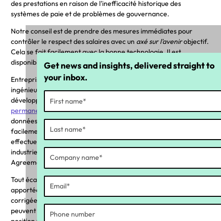
des prestations en raison de l'inefficacité historique des
systèmes de paie et de problèmes de gouvernance.
Notre conseil est de prendre des mesures immédiates pour
contrôler le respect des salaires avec un
axé sur l'avenir
objectif.
Cela se fait facilement avec la bonne technologie. Il est
disponible dès maintenant et est peu coûteux.
Get news and insights, delivered straight to
your inbox.
Entreprise de technologie réglementaire
Canari jaune
et ses
ingénieurs informatiques et informatiques intelligents ont
développé une plateforme connue sous le nom de »
Conformité
permanente
» (AOC). L'AOC se connecte simplement aux
données relatives aux heures, aux présences et à la paie et est
facilement configurée (sur la base des instructions légales) pour
effectuer un examen mensuel de la conformité aux instruments
industriels (par exemple, Modern Awards, Enterprise
Agreements).
Tout écart peut être rapidement corrigé et les améliorations
apportées aux systèmes de paie peuvent être identifiées et
corrigées. Les grandes entreprises et les parties prenantes
peuvent rapidement être beaucoup plus à l'aise quant à leur
position future en matière de conformité salariale. Certaines