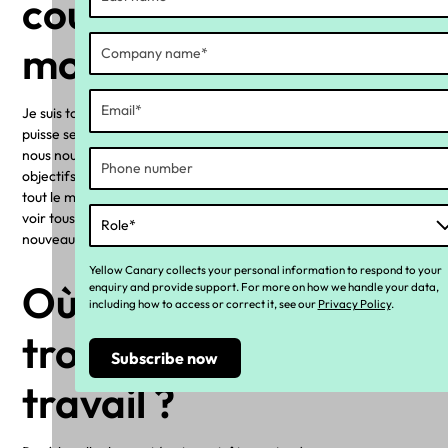
cours des prochains
mois ?
Je suis toujours enthousiaste à l'idée que toute l'équipe de YC
puisse se réunir, ce qui se produit tous les trimestres. C'est là que
nous nous réunissons pour discuter de stratégie et définir nos
objectifs pour l'ensemble de l'équipe. C'est formidable de réunir
tout le monde et de collaborer sur des idées. J'adore également
voir tous les membres de notre équipe et rencontrer tous les
nouveaux visages.
Yellow Canary collects your personal information to respond to your
Où peut-on te
enquiry and provide support. For more on how we handle your data,
including how to access or correct it, see our
Privacy Policy
.
trouver en dehors du
travail ?