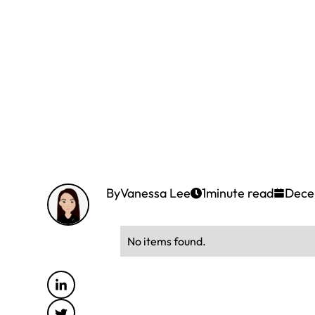
By
Vanessa Lee
1
minute read
Dece
No items found.