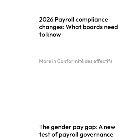
2026 Payroll compliance
changes: What boards need
to know
More in Conformité des effectifs
The gender pay gap: A new
test of payroll governance