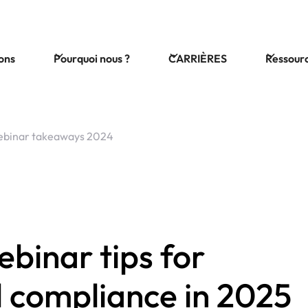
ions
Pourquoi nous ?
CARRIÈRES
Ressour
binar takeaways 2024
ebinar tips for
l compliance in 2025