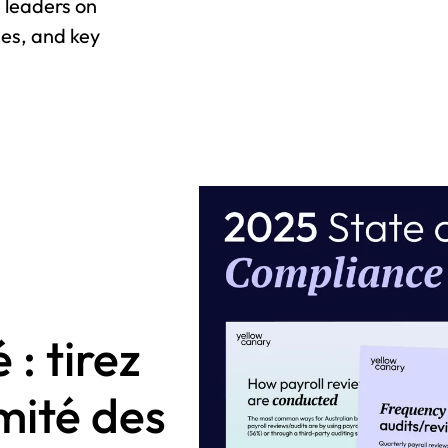
 leaders on
ses, and key
 : tirez
mité des