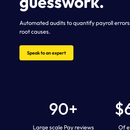
guesswork.
Automated audits to quantify payroll errors
root causes.
Speak to an expert
90+
$6
Large scale Pay reviews
Of e