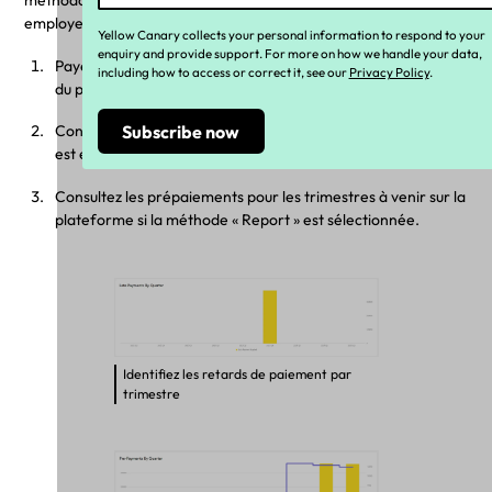
méthodologies « Offset » et « Report ». Cela permet aux
employeurs de :
Yellow Canary collects your personal information to respond to your
enquiry and provide support. For more on how we handle your data,
Payez l'écart de garantie de retraite si la date d'échéance
including how to access or correct it, see our
Privacy Policy
.
du paiement n'est pas encore dépassée.
Consultez les calculs selon les deux stratégies si le paiement
est en retard, avant de les soumettre à l'ATO.
Consultez les prépaiements pour les trimestres à venir sur la
plateforme si la méthode « Report » est sélectionnée.
Identifiez les retards de paiement par
trimestre