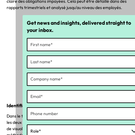
claire des obligations impayées. Cela peut être détaillé dans des
rapports trimestriels et analysé jusqu'au niveau des employés.
Get news and insights, delivered straight to
your inbox.
Identifier ce qui était dû et ce qui a été
payé
Identifiez les déficits et les calculs des
frais dans SGC Charge Payable
Identifiez et corrigez les super paiements en retard
Dans le tableau de bord, vous pouvez identifier les calculs pour
les deux stratégies de retard de paiement, ce qui vous permet
de visualiser l'écart total, le déficit et le passif pour les