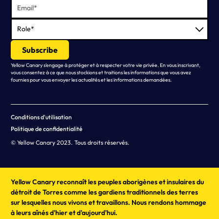
Yellow Canary s'engage à protéger et à respecter votre vie privée. En vous inscrivant,
vous consentez à ce que nous stockions et traitions les informations que vous avez
fournies pour vous envoyer les actualités et les informations demandées.
Conditions d'utilisation
Politique de confidentialité
© Yellow Canary 2023. Tous droits réservés.
Yellow Canary reconnaît les peuples aborigènes et insulaires du
détroit de Torres comme les gardiens traditionnels des terres
sur lesquelles nous vivons et travaillons. Nous rendons hommage
à leurs aînés d'hier et d'aujourd'hui.