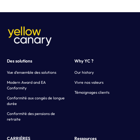
meilleure solution adaptée à votre situation spécifique,
nous préférons d'abord discuter de vos besoins en détail
avec vous. Cela nous permet de proposer une structure
tarifaire parfaitement adaptée à la valeur et au soutien
que votre entreprise bénéficiera de nos solutions.
Commencez
ici
.
Des solutions
Why YC ?
Vue d'ensemble des solutions
Our history
Modern Award and EA
Vivre nos valeurs
Conformity
Témoignages clients
Conformité aux congés de longue
durée
Conformité des pensions de
retraite
CARRIÈRES
Ressources