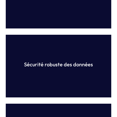
révision salariale.
Yellow Canary s'engage à garantir la sécurité de
vos informations, en détenant les certifications
ISO 27001 et SOC2 qui sont maintenues par le
biais de protocoles étendus.
Sécurité robuste des données
Notre plateforme est configurée (non construite)